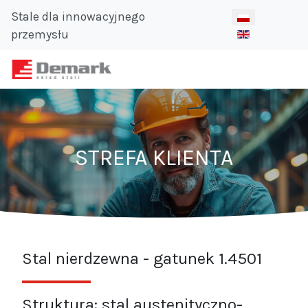
Stale dla innowacyjnego
Wybierz swój ję
przemysłu
STREFA KLIENTA
Stal nierdzewna - gatunek 1.4501
Struktura: stal austenityczno-