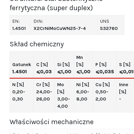
ferrytyczna (super duplex)
EN:
DIN:
UNS
1.4501
X2CrNiMoCuWN25-7-4
S32760
Skład chemiczny
Mn
Gatunek
C [%]
Si [%]
[%]
P [%]
S [%]
1.4501
⩽0,03
⩽1,00
⩽1,00
⩽0,035
⩽0,01
N [%]
Cr [%]
Mo
Ni [%]
Cu [%]
Inne
0,20-
24,00-
[%]
6,00-
0,50-
[%]
0,30
26,00
3,00-
8,00
2,00
-
4,00
Właściwości mechaniczne