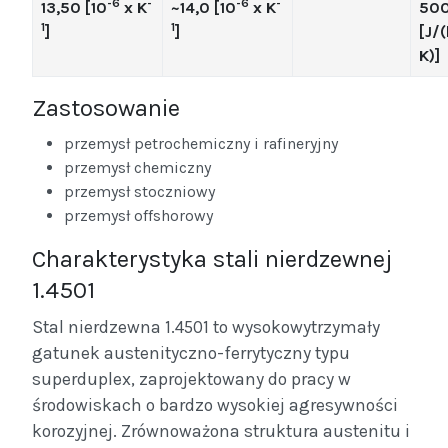
-6
-
-6
-
13,50 [10
x K
~14,0 [10
x K
50
1
1
]
]
[J/
K)]
Zastosowanie
przemysł petrochemiczny i rafineryjny
przemysł chemiczny
przemysł stoczniowy
przemysł offshorowy
Charakterystyka stali nierdzewnej
1.4501
Stal nierdzewna 1.4501 to wysokowytrzymały
gatunek austenityczno-ferrytyczny typu
superduplex, zaprojektowany do pracy w
środowiskach o bardzo wysokiej agresywności
korozyjnej. Zrównoważona struktura austenitu i