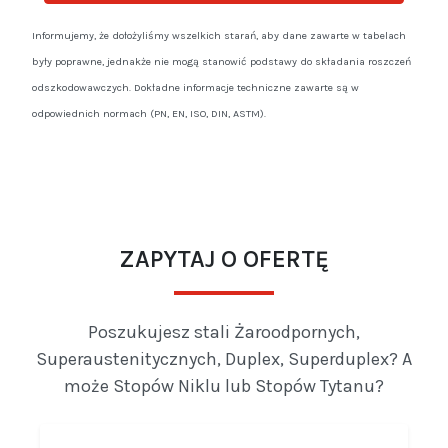
Informujemy, że dołożyliśmy wszelkich starań, aby dane zawarte w tabelach
były poprawne, jednakże nie mogą stanowić podstawy do składania roszczeń
odszkodowawczych. Dokładne informacje techniczne zawarte są w
odpowiednich normach (PN, EN, ISO, DIN, ASTM).
ZAPYTAJ O OFERTĘ
Poszukujesz stali Żaroodpornych,
Superaustenitycznych, Duplex, Superduplex? A
może Stopów Niklu lub Stopów Tytanu?