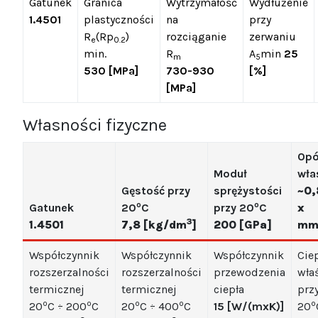
Gatunek
Granica
Wytrzymałość
Wydłużenie
1.4501
plastyczności
na
przy
R
(Rp
)
rozciąganie
zerwaniu
e
0.2
min.
R
A
min
25
m
5
530 [MPa]
730-930
[%]
[MPa]
Własności fizyczne
Opó
Moduł
wła
Gęstość przy
sprężystości
~0,
o
o
Gatunek
20
C
przy 20
C
x
3
1.4501
7,8 [kg/dm
]
200 [GPa]
m
Współczynnik
Współczynnik
Współczynnik
Cie
rozszerzalności
rozszerzalności
przewodzenia
wła
termicznej
termicznej
ciepła
prz
o
o
o
o
o
20
C ÷ 200
C
20
C ÷ 400
C
15 [W/(mxK)]
20